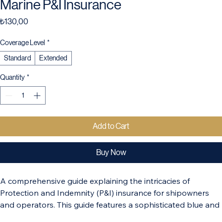
Marine P&I Insurance
Price
₺130,00
Coverage Level
*
Standard
Extended
Quantity
*
Add to Cart
Buy Now
A comprehensive guide explaining the intricacies of 