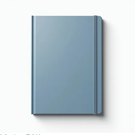
+90 544 925 42 98 I usa@congarlegalconsulting.com