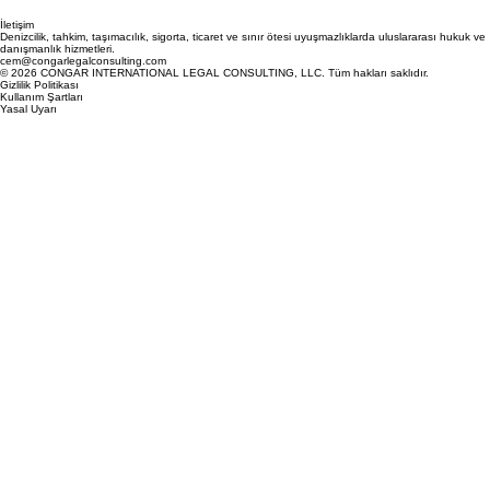
İletişim
Denizcilik, tahkim, taşımacılık, sigorta, ticaret ve sınır ötesi uyuşmazlıklarda uluslararası hukuk ve
danışmanlık hizmetleri.
cem@congarlegalconsulting.com
© 2026 CONGAR INTERNATIONAL LEGAL CONSULTING, LLC. Tüm hakları saklıdır.
Gizlilik Politikası
Kullanım Şartları
Yasal Uyarı