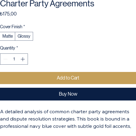
Charter Party Agreements
Price
₺175,00
Cover Finish
*
Matte
Glossy
Quantity
*
Add to Cart
Buy Now
A detailed analysis of common charter party agreements 