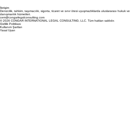
İletişim
Denizcilik, tahkim, taşımacılık, sigorta, ticaret ve sınır ötesi uyuşmazlıklarda uluslararası hukuk ve
danışmanlık hizmetleri.
cem@congarlegalconsulting.com
© 2026 CONGAR INTERNATIONAL LEGAL CONSULTING, LLC. Tüm hakları saklıdır.
Gizlilik Politikası
Kullanım Şartları
Yasal Uyarı