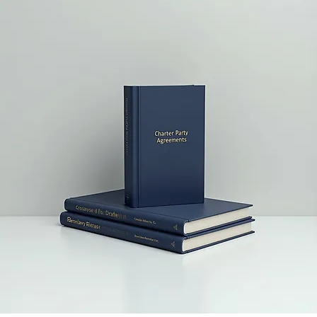
+90 544 925 42 98 I usa@congarlegalconsulting.com